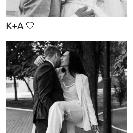
К+А 🤍