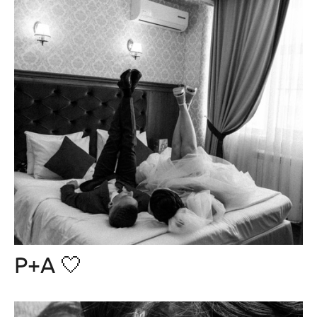
Р+А 🤍