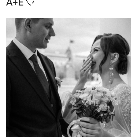
А+Е 🤍