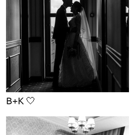
В+К 🤍