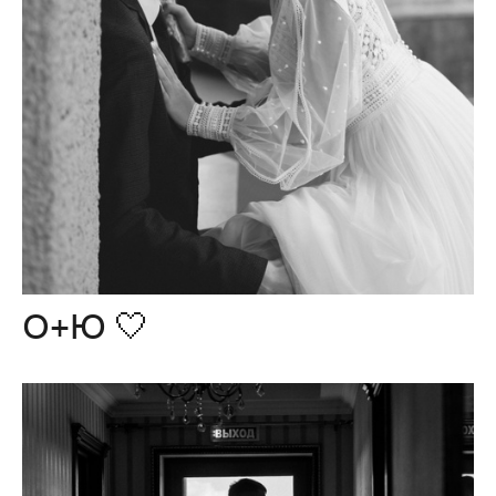
О+Ю 🤍