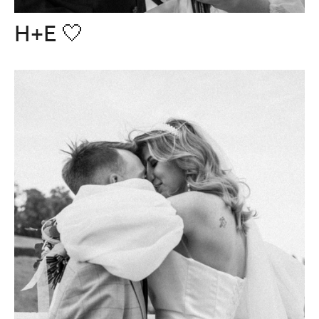
Н+Е 🤍