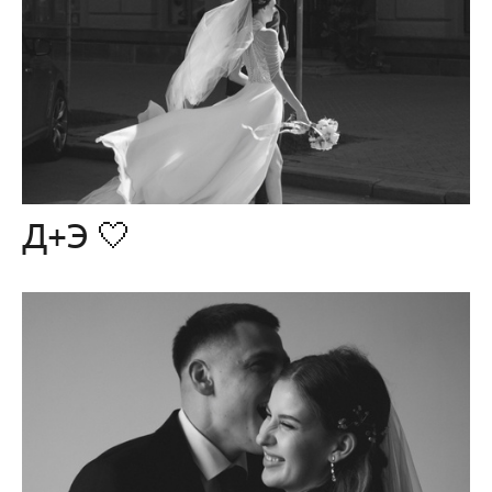
Д+Э 🤍