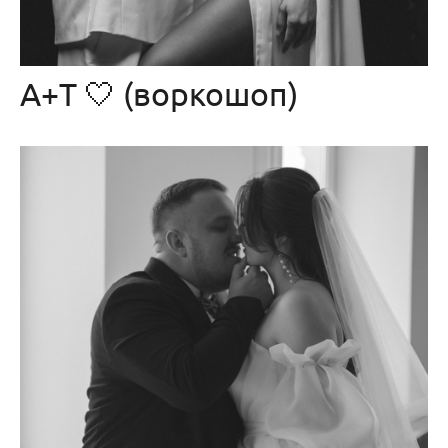
А+Т 🤍 (воркошоп)