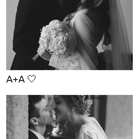
А+А 🤍