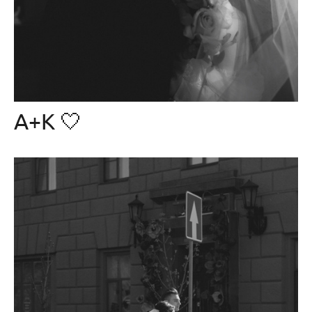
А+К 🤍